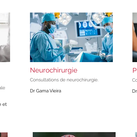
Neurochirurgie
P
Consultations de neurochirurgie.
Co
ale
Dr Gama Vieira
Dr
e et