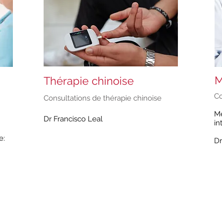
M
Thérapie chinoise
Co
Consultations de thérapie chinoise
Mé
Dr Francisco Leal
in
e:
Dr